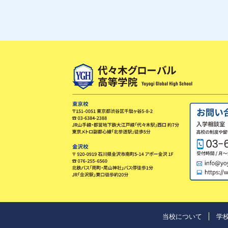
当校について
学