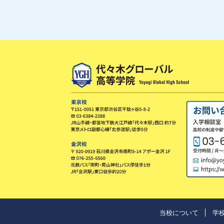
当校について
学