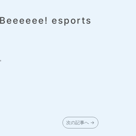
eee! esports
た。
次の記事へ →