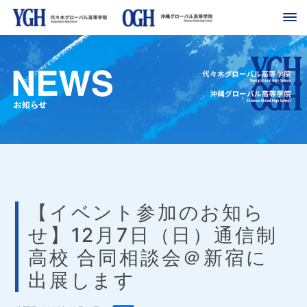
【イベント参加のお知ら
せ】12月7日（日）通信制
高校 合同相談会＠新宿に
出展します