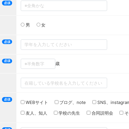
必須
男
女
必須
必須
歳
必須
WEBサイト
ブログ、note
SNS、instagra
友人、知人
学校の先生
合同説明会
そ