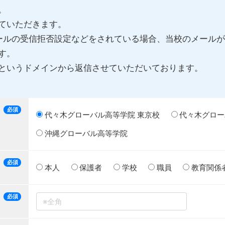
。
ていただきます。
ールの受信拒否設定などをされている場合、当校のメール
す。
h.jp」というドメインから返信させていただいております。
必須
代々木グローバル高等学院 東京校
代々木グロー
沖縄グローバル高等学院
必須
本人
保護者
学校
職員
教育関係
必須